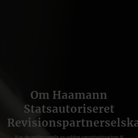
Om Haamann
Statsautoriseret
Revisionspartnerselsk
Vi er din professionelle og uvildige samarbejdspartner til