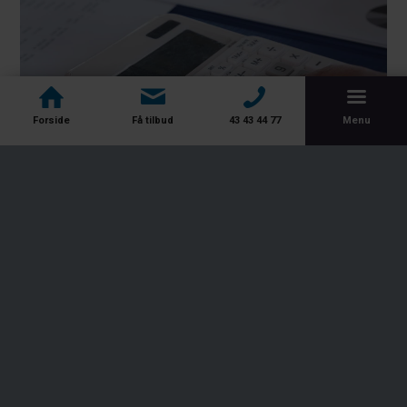
Forside
Få tilbud
43 43 44 77
Menu